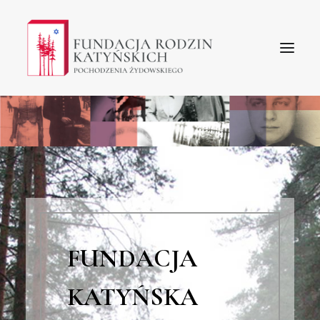
STRONA GŁÓWNA
O NAS
WIADOMOŚCI
KONTAKT
TABLICE PAMIĄTKOWE
FUNDACJA
KATYŃSKA
SEARCH